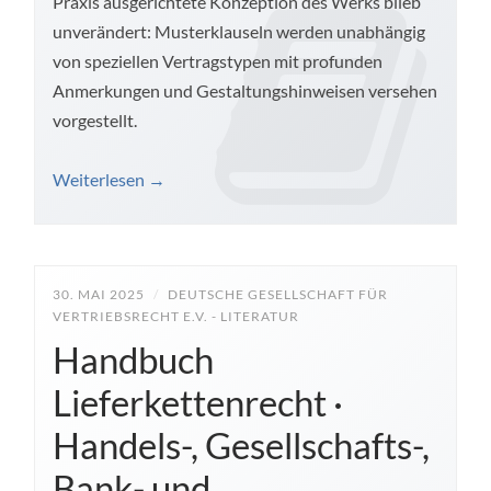
Praxis ausgerichtete Konzeption des Werks blieb
unverändert: Musterklauseln werden unabhängig
von speziellen Vertragstypen mit profunden
Anmerkungen und Gestaltungshinweisen versehen
vorgestellt.
Weiterlesen
→
30. MAI 2025
/
DEUTSCHE GESELLSCHAFT FÜR
VERTRIEBSRECHT E.V. - LITERATUR
Handbuch
Lieferkettenrecht ·
Handels-, Gesellschafts-,
Bank- und