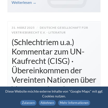
Weiterlesen
→
31. MÄRZ 2025
/
DEUTSCHE GESELLSCHAFT FÜR
VERTRIEBSRECHT E.V. - LITERATUR
(Schlechtriem u.a.)
Kommentar zum UN-
Kaufrecht (CISG) ·
Übereinkommen der
Vereinten Nationen über
Verträge über den
Diese Website möchte externe Inhalte von "Google Maps" mit ggf.
internationalen
Cookies nutzen.
Zulassen
Ablehnen
Mehr Informationen
Warenkauf