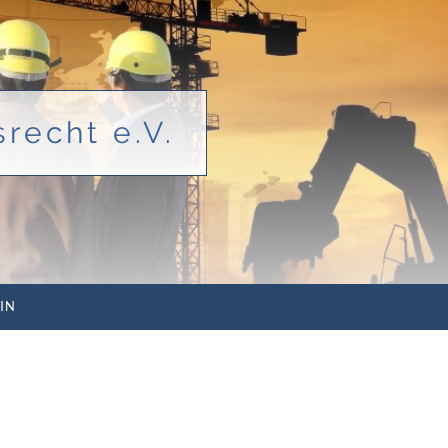
recht e.V.
IN