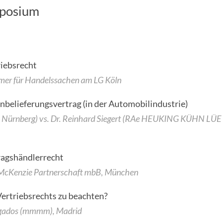
mposium
iebsrecht
ammer für Handelssachen am LG Köln
belieferungsvertrag (in der Automobilindustrie)
e Nürnberg) vs. Dr. Reinhard Siegert (RAe HEUKING KÜHN LÜ
ragshändlerrecht
 McKenzie Partnerschaft mbB, München
Vertriebsrechts zu beachten?
ogados (mmmm), Madrid