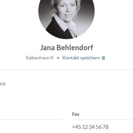
Jana Behlendorf
København K
•
Kontakt speichern
ern
Fax
+45 12 34 56 78