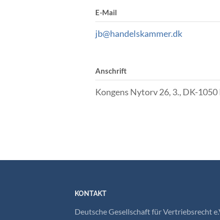
E-Mail
jb@handelskammer.dk
Anschrift
Kongens Nytorv 26, 3., DK-105
KONTAKT
Deutsche Gesellschaft für Vertriebsrecht e.