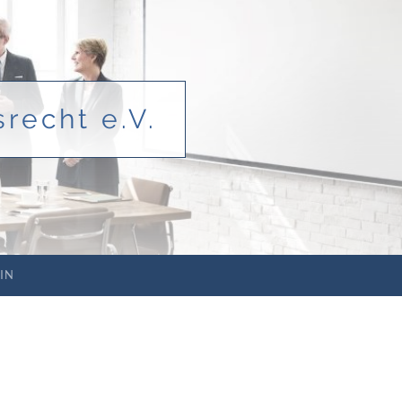
recht e.V.
IN