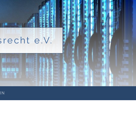
recht e.V.
IN