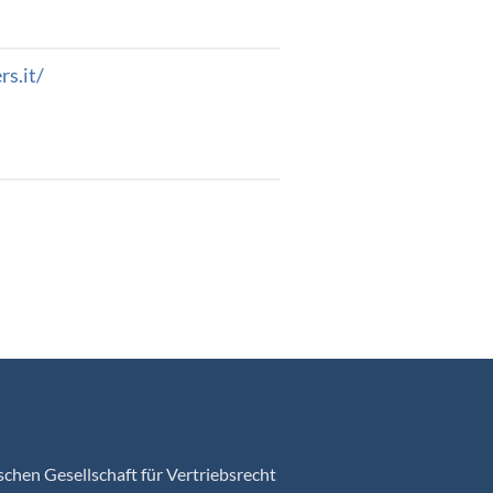
s.it/
chen Gesellschaft für Vertriebsrecht