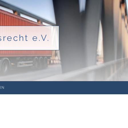
recht e.V.
IN