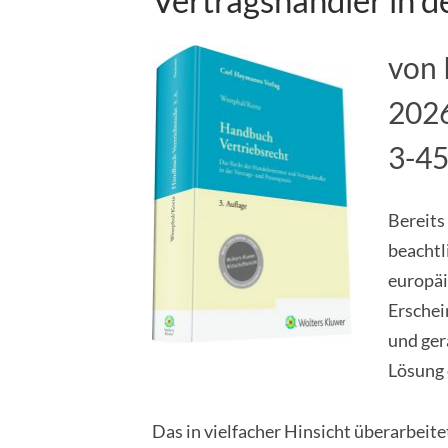
von 
2026
3-4
Bereits
beachtli
europäi
Erschei
und ger
Lösung 
Das in vielfacher Hinsicht überarbeit