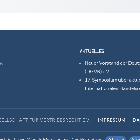
AKTUELLES
V.
Neuer Vorstand der Deuts
(DGVR) e.V.
17. Symposium über aktue
Internationalen Handelsr
ELLSCHAFT FÜR VERTRIEBSRECHT E.V.
|
IMPRESSUM
|
DA
e Inhalte von "Google Maps" mit ggf. Cookies nutzen.
Zulassen
Abl