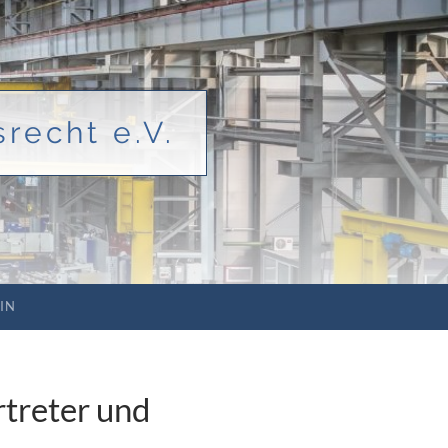
recht e.V.
IN
rtreter und