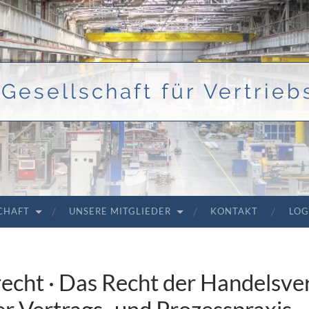
Gesellschaft für Vertriebs
SCHAFT
UNSERE MITGLIEDER
KONTAKT
LOG
echt · Das Recht der Handelsve
er Vertrags- und Prozesspraxis